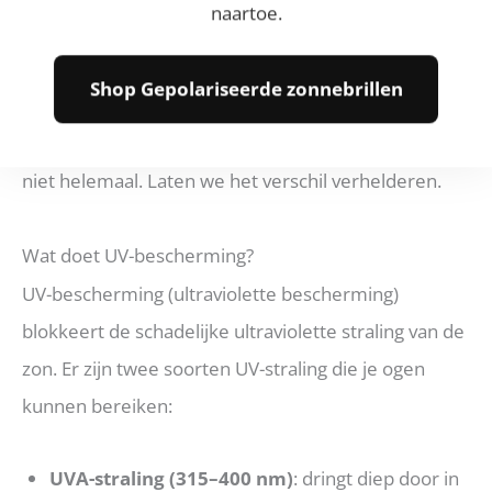
naartoe.
misverstanden rondom zonnebrillen: veel mensen
denken dat een
gepolariseerde zonnebril
Shop Gepolariseerde zonnebrillen
automatisch ook UV-bescherming biedt, of dat UV-
bescherming hetzelfde is als polarisatie. Dat klopt
niet helemaal. Laten we het verschil verhelderen.
Wat doet UV-bescherming?
UV-bescherming (ultraviolette bescherming)
blokkeert de schadelijke ultraviolette straling van de
zon. Er zijn twee soorten UV-straling die je ogen
kunnen bereiken:
UVA-straling (315–400 nm)
: dringt diep door in