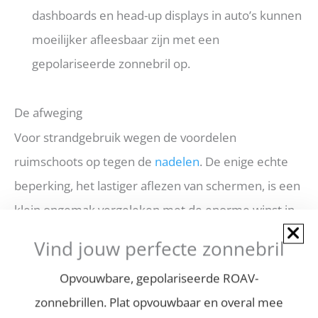
dashboards en head-up displays in auto’s kunnen
moeilijker afleesbaar zijn met een
gepolariseerde zonnebril op.
De afweging
Voor strandgebruik wegen de voordelen
ruimschoots op tegen de
nadelen
. De enige echte
beperking, het lastiger aflezen van schermen, is een
klein ongemak vergeleken met de enorme winst in
comfort en oogbescherming die je krijgt.
Vind jouw perfecte zonnebril
Opvouwbare, gepolariseerde ROAV-
4. Gepolariseerd vs. UV-filter: wat is het verschil?
zonnebrillen. Plat opvouwbaar en overal mee
Dit is een van de meest voorkomende