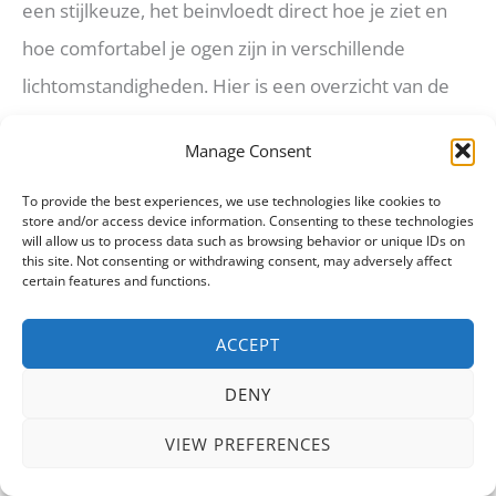
een stijlkeuze, het beinvloedt direct hoe je ziet en
hoe comfortabel je ogen zijn in verschillende
lichtomstandigheden. Hier is een overzicht van de
meest populaire lenskleuren en hun eigenschappen
Manage Consent
op het strand.
To provide the best experiences, we use technologies like cookies to
store and/or access device information. Consenting to these technologies
Grijs, De veelzijdige keuze
will allow us to process data such as browsing behavior or unique IDs on
this site. Not consenting or withdrawing consent, may adversely affect
Grijze gepolariseerde glazen bieden de meest
certain features and functions.
natuurgetrouwe kleurweergave. Ze dimmen het
ACCEPT
licht gelijkmatig zonder kleuren te vervormen. Dit
maakt ze ideaal voor op het strand, waar je zowel
DENY
naar de blauwe zee, het goudgele zand als het
VIEW PREFERENCES
groene achterland kijkt.