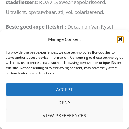
stadsfietsers:
ROAV Eyewear gepolariseerd.
Ultralicht, opvouwbaar, stijlvol, polariserend.
Beste goedkope fietsbril:
Decathlon Van Rysel
RoadR 900 of B’Twin ST 100. Prima kwaliteit voor de
Manage Consent
prijs, goed voor beginners.
To provide the best experiences, we use technologies like cookies to
store and/or access device information. Consenting to these technologies
Beste fietsbril dames:
Oakley Flak 2.0 XL
will allow us to process data such as browsing behavior or unique IDs on
this site. Not consenting or withdrawing consent, may adversely affect
damesversie, AGU Stark of ROAV Mira. Goede
certain features and functions.
pasvorm voor smalere gezichten.
ACCEPT
Beste fietsbril op sterkte:
Oakley Jawbreaker met
DENY
Advancer clip-in systeem of een aangemeten
sportbril bij een sportoptiekspecialist.
VIEW PREFERENCES