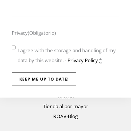
ROAV Benelux BV
Lijnderdijk 199, 1175 KE Lijnden
+31623424508 - info@roav-eyewear.com
IVA: NL866770033B01
Privacy
(Obligatorio)
I agree with the storage and handling of my
data by this website. -
Privacy Policy
*
Navegación
ROAV Gafas de sol plegables
TIENDA
Tienda al por mayor
ROAV-Blog