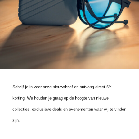
GAFAS DE SOL
GAFAS DE SOL
AVIADOR
AVIADOR
MAGNUM
ORVILLE
€
229,00
€
229,00
Schrijf je in voor onze nieuwsbrief en ontvang direct 5%
korting. We houden je graag op de hoogte van nieuwe
collecties, exclusieve deals en evenementen waar wij te vinden
zijn.