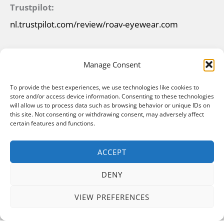
Trustpilot:
nl.trustpilot.com/review/roav-eyewear.com
Manage Consent
To provide the best experiences, we use technologies like cookies to
store and/or access device information. Consenting to these technologies
will allow us to process data such as browsing behavior or unique IDs on
this site. Not consenting or withdrawing consent, may adversely affect
certain features and functions.
ACCEPT
DENY
Copyright © 2026 ROAV Gafas de sol plegables |
Fabricado por
Red Factory
VIEW PREFERENCES