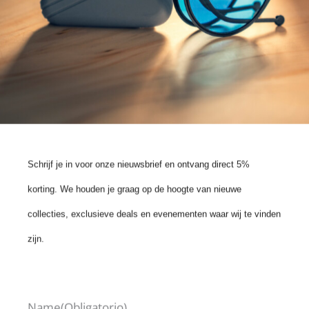
€
199,00
€
199,00
2 más
Schrijf je in voor onze nieuwsbrief en ontvang direct 5%
korting. We houden je graag op de hoogte van nieuwe
collecties, exclusieve deals en evenementen waar wij te vinden
zijn.
GAFAS DE SOL
POLARIZADAS
VIRGIL
Name
(Obligatorio)