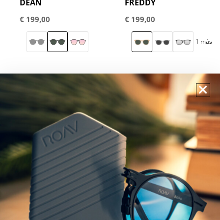
DEAN
FREDDY
€
199,00
€
199,00
1 más
GAFAS DE SOL
GAFAS DE SOL
POLARIZADAS
POLARIZADAS
LENNOX
SÉ ASOMBRADO