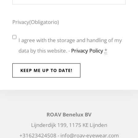
Privacy
(Obligatorio)
ROAV Benelux
I agree with the storage and handling of my
data by this website. -
Privacy Policy
*
ROAV Benelux BV
Lijnderdijk 199, 1175 KE Lijnden
+31623424508 - info@roav-eyewear.com