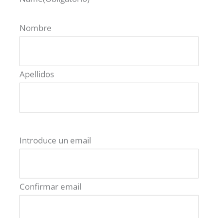
€
199,00
Nombre
6 más
Apellidos
Email
(Obligatorio)
Introduce un email
VER TODOS LOS MODELOS ROAV
Confirmar email